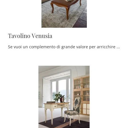
Tavolino Venusia
Se vuoi un complemento di grande valore per arricchire i tuoi arredi, visitarci significherà visionare in prima persona le migliori proposte sul ...