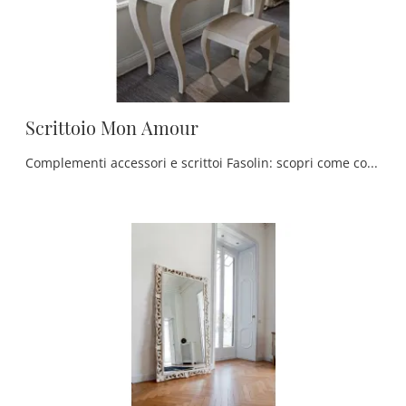
Scrittoio Mon Amour
Complementi accessori e scrittoi Fasolin: scopri come completare i tuoi spazi classici con il modello Scrittoio Mon Amour.