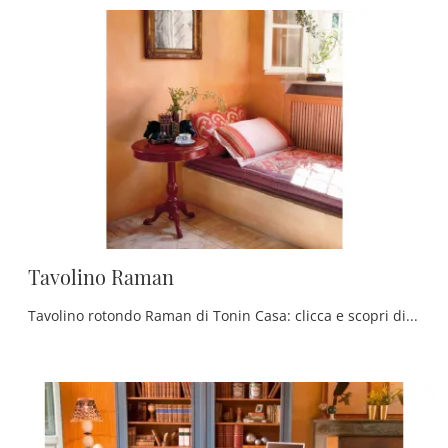
Tavolino Raman
Tavolino rotondo Raman di Tonin Casa: clicca e scopri di più sui Complementi e tavolini classici in legno del noto e rinomato brand!