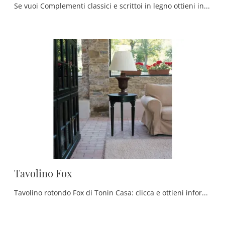
Se vuoi Complementi classici e scrittoi in legno ottieni informazioni sul modello Scrittoio Itaca della firma Tonin Casa.
Tavolino Fox
Tavolino rotondo Fox di Tonin Casa: clicca e ottieni informazioni sui Complementi e tavolini classici in legno del rinomato brand!