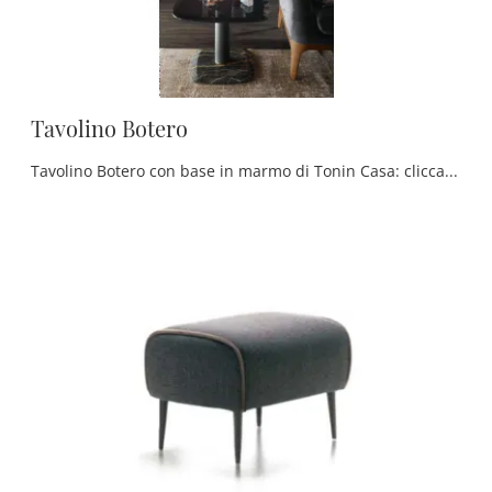
Tavolino Botero
Tavolino Botero con base in marmo di Tonin Casa: clicca e scopri di più sui Complementi e tavolini classici in vetro del noto e conosciuto brand!