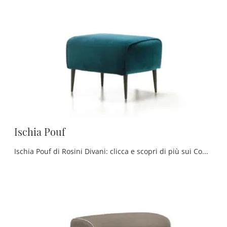
Ischia Pouf
Ischia Pouf di Rosini Divani: clicca e scopri di più sui Complementi e pouf classici in tessuto del noto e conosciuto marchio!