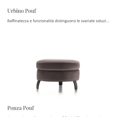
Urbino Pouf
Raffinatezza e funzionalità distinguono le svariate soluzioni del marchio, tra cui questa soluzione di Urbino Pouf di Rosini Divani in tessuto di ...
Ponza Pouf