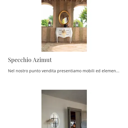
Specchio Azimut
Nel nostro punto vendita presentiamo mobili ed elementi accessori Tonin Casa: la scelta praticamente infinita di bellissimi Complementi dell'azienda ...