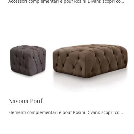
Accessori complementari e pouf Rosini Divani: scopri come completare i tuoi interni classici con il modello Ponza Pouf.
Navona Pouf
Elementi complementari e pouf Rosini Divani: scopri come arricchire i tuoi interni classici con il modello Navona Pouf.