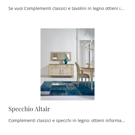
Se vuoi Complementi classici e tavolini in legno ottieni informazioni sul modello Tavolino Kao dell'azienda Tonin Casa.
Specchio Altair
Complementi classici e specchi in legno: ottieni informazioni sul modello Specchio Altair di Tonin Casa e potrai arricchire i tuoi spazi.