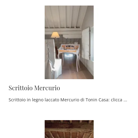
Scrittoio Mercurio
Scrittoio in legno laccato Mercurio di Tonin Casa: clicca e scopri di più sui Complementi e scrittoi classici in legno del rinomato brand!