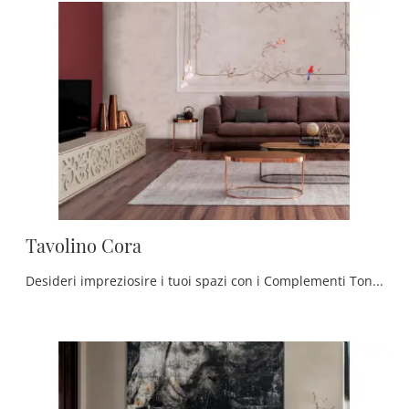
Tavolino Cora
Desideri impreziosire i tuoi spazi con i Complementi Tonin Casa? Eccoti vari modelli di tavolini in legno come Tavolino Cora.