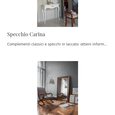
Specchio Carina
Complementi classici e specchi in laccato: ottieni informazioni sul modello Specchio Carina di Tonin Casa e potrai completare i tuoi locali.