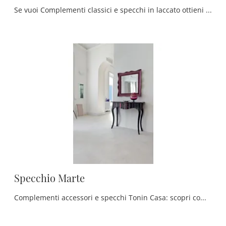
Se vuoi Complementi classici e specchi in laccato ottieni informazioni sul modello Specchio Felice del brand Tonin Casa.
Specchio Marte
Complementi accessori e specchi Tonin Casa: scopri come impreziosire i tuoi locali classici con il modello Specchio Marte.