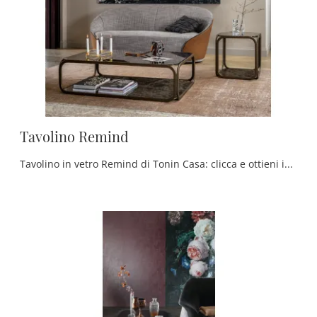
Tavolino Remind
Tavolino in vetro Remind di Tonin Casa: clicca e ottieni informazioni sui Complementi e tavolini classici in vetro del rinomato marchio!