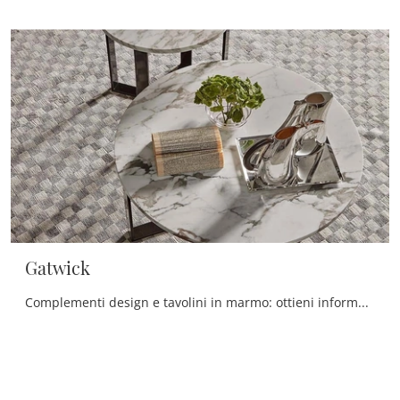
Gatwick
Complementi design e tavolini in marmo: ottieni informazioni sul modello Gatwick di Rosini Divani e potrai completare i tuoi spazi.