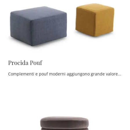
Procida Pouf
Complementi e pouf moderni aggiungono grande valore all’arredo delle nostre case e risultano multifunzionali oltre che belli da vedere.