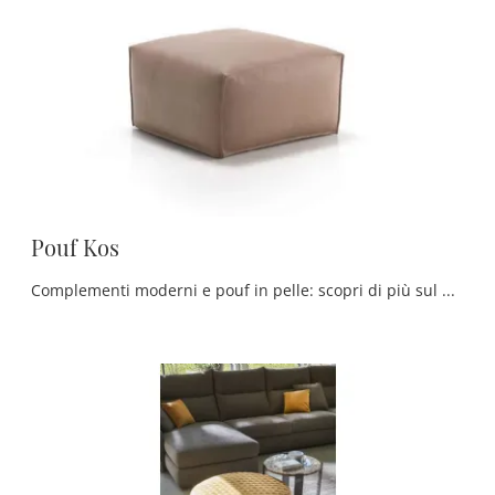
Pouf Kos
Complementi moderni e pouf in pelle: scopri di più sul modello Pouf Kos di Rosini Divani e potrai impreziosire i tuoi locali.