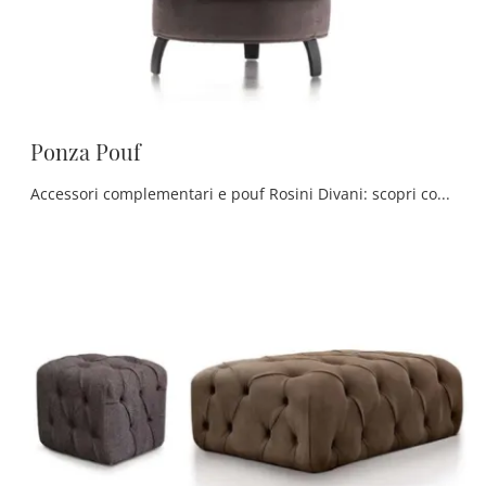
Ponza Pouf
Accessori complementari e pouf Rosini Divani: scopri come completare i tuoi interni classici con il modello Ponza Pouf.