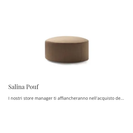
Salina Pouf
I nostri store manager ti affiancheranno nell’acquisto della giusta tipologia di pouf, in modo che possa ultimare le doti di praticità e il valore ...