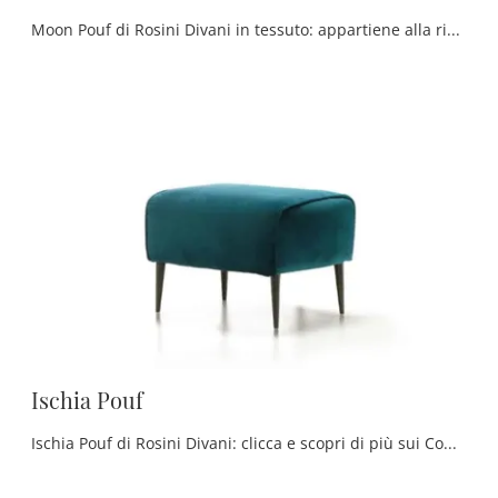
Moon Pouf di Rosini Divani in tessuto: appartiene alla ricca offerta di Complementi moderni del noto e conosciuto brand, sempre di grande valore.
Ischia Pouf
Ischia Pouf di Rosini Divani: clicca e scopri di più sui Complementi e pouf classici in tessuto del noto e conosciuto marchio!