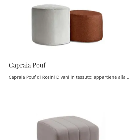
Capraia Pouf
Capraia Pouf di Rosini Divani in tessuto: appartiene alla ricca collezione di Complementi moderni del noto e conosciuto brand, sempre di grande ...