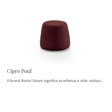
Cipro Pouf
Il brand Rosini Divani significa eccellenza e stile: visitarci vuol dire affidarsi alla pluriennale professionalità e dedizione della firma.