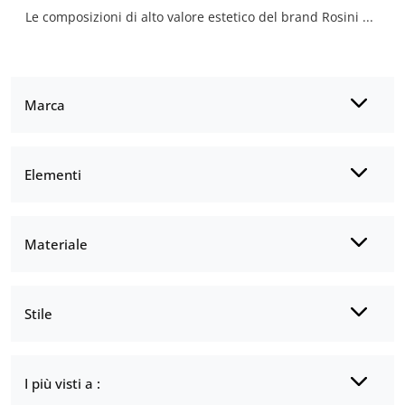
Le composizioni di alto valore estetico del brand Rosini Divani rendono belli l'ambiente con i loro colori e stile, ricreando peculiari atmosfere ...
Marca
Elementi
Materiale
Stile
I più visti a :