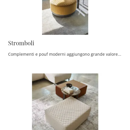
Stromboli
Complementi e pouf moderni aggiungono grande valore all’arredo delle nostre case e sono plurifunzionali oltre che belli da vedere.