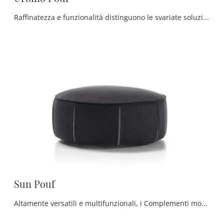
Raffinatezza e funzionalità distinguono le svariate soluzioni del marchio, tra cui questa soluzione di Urbino Pouf di Rosini Divani in tessuto di ...
Sun Pouf
Altamente versatili e multifunzionali, i Complementi moderni in tessuto svolgono funzioni differenti: completano le doti di funzionalità e l'estetica ...