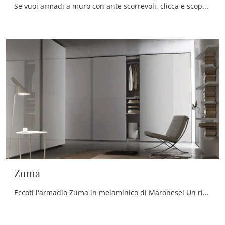
Se vuoi armadi a muro con ante scorrevoli, clicca e scopri l'armadio Zuma Diagonal di Maronese in melaminico.
Zuma
Eccoti l'armadio Zuma in melaminico di Maronese! Un ricco catalogo di armadi a muro con ante scorrevoli.