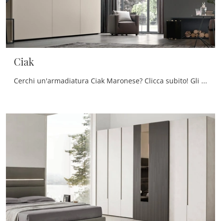
Ciak
Cerchi un'armadiatura Ciak Maronese? Clicca subito! Gli armadi a muro con ante scorrevoli ti aspettano.