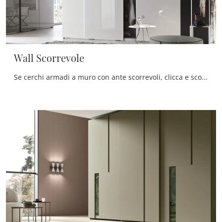
Wall Scorrevole
Se cerchi armadi a muro con ante scorrevoli, clicca e scopri l'armadio Wall Scorrevole di Maronese in melaminico.