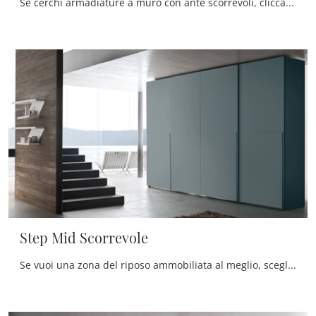
Se cerchi armadiature a muro con ante scorrevoli, clicca e scopri l'armadio Twist di Maronese in melaminico.
Step Mid Scorrevole
Se vuoi una zona del riposo ammobiliata al meglio, scegli l'armadio Step Mid Scorrevole con ante scorrevoli di Maronese!