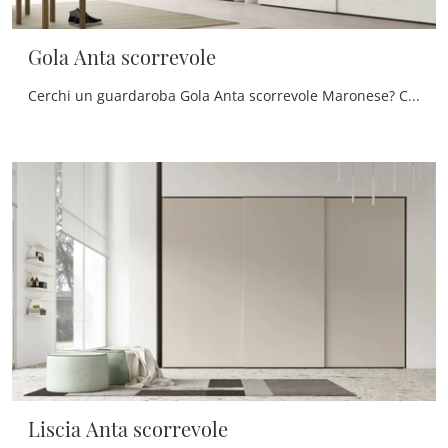
Gola Anta scorrevole
Cerchi un guardaroba Gola Anta scorrevole Maronese? Clicca subito! Gli armadi a muro con ante scorrevoli ti aspettano.
Liscia Anta scorrevole