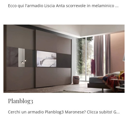
Ecco qui l'armadio Liscia Anta scorrevole in melaminico di Maronese! Una ricca gamma di armadi a muro con ante scorrevoli.
Planblog3
Cerchi un armadio Planblog3 Maronese? Clicca subito! Gli armadi a muro con ante scorrevoli ti aspettano.