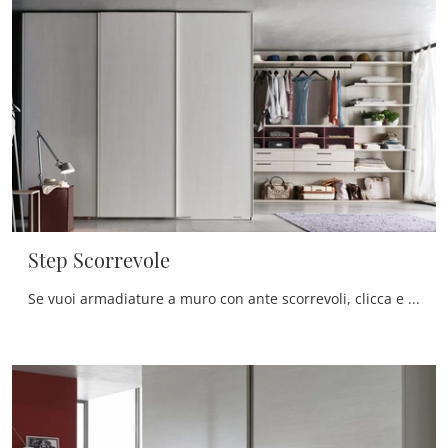
Step Scorrevole
Se vuoi armadiature a muro con ante scorrevoli, clicca e scopri l'armadio Step Scorrevole di Maronese in melaminico.