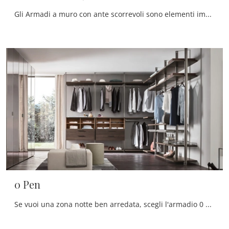
Gli Armadi a muro con ante scorrevoli sono elementi immancabili nella camera da letto, per renderla arredata al meglio, pratica e completa di tutto.
0 Pen
Se vuoi una zona notte ben arredata, scegli l'armadio 0 Pen con ante scorrevoli di Maronese!