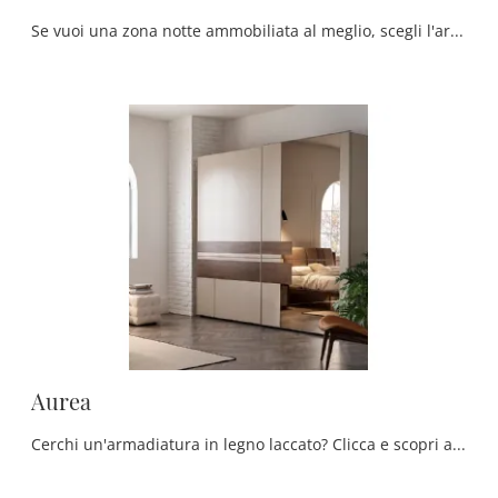
Se vuoi una zona notte ammobiliata al meglio, scegli l'armadio Madison con ante scorrevoli di Fasolin!
Aurea
Cerchi un'armadiatura in legno laccato? Clicca e scopri armadi a muro con ante scorrevoli di Fasolin.