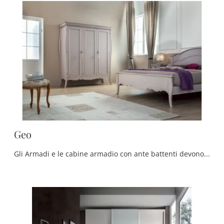
Geo
Gli Armadi e le cabine armadio con ante battenti devono allestire la zona notte garantendoti una perfetta ottimizzazione degli spazi e un'esclusiva ...