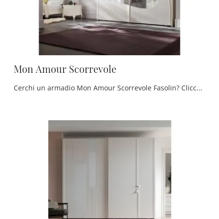
Mon Amour Scorrevole
Cerchi un armadio Mon Amour Scorrevole Fasolin? Clicca subito! Gli armadi a muro con ante scorrevoli ti aspettano.