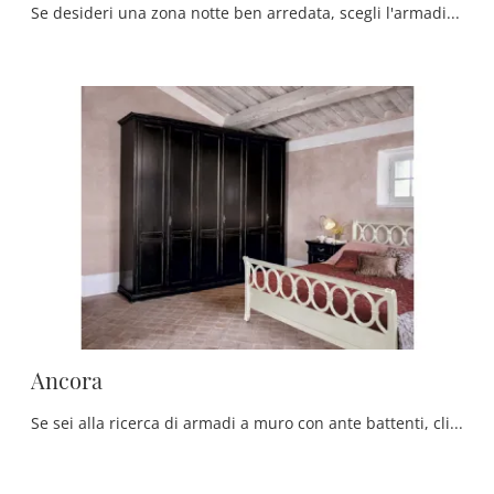
Se desideri una zona notte ben arredata, scegli l'armadio Asso con ante battenti di Tonin Casa!
Ancora
Se sei alla ricerca di armadi a muro con ante battenti, clicca e scopri l'armadio Ancora di Tonin Casa in legno laccato.