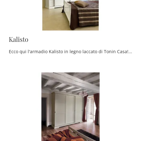
Kalisto
Ecco qui l'armadio Kalisto in legno laccato di Tonin Casa! Una ricca gamma di armadi a muro con ante scorrevoli.