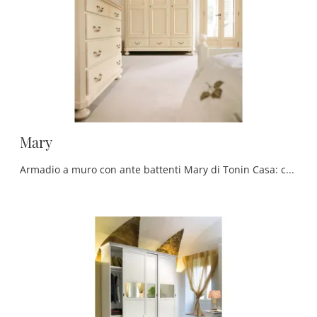
Mary
Armadio a muro con ante battenti Mary di Tonin Casa: compila il form, contattaci e dai vita alla stanza del relax come l'hai sempre immaginata.