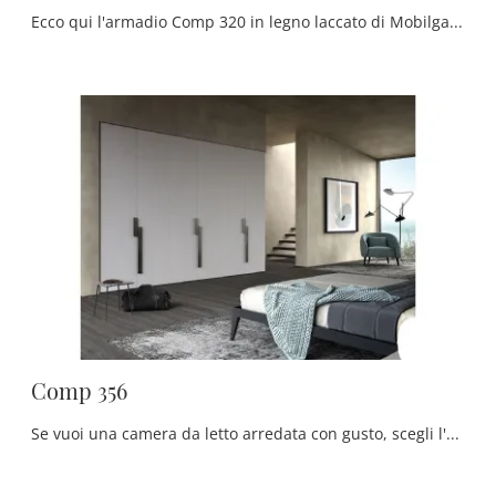
Ecco qui l'armadio Comp 320 in legno laccato di Mobilgam! Un ricco catalogo di armadi a muro con ante scorrevoli.
Comp 356
Se vuoi una camera da letto arredata con gusto, scegli l'armadio Comp 356 con ante battenti di Mobilgam!