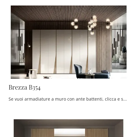
Brezza B354
Se vuoi armadiature a muro con ante battenti, clicca e scopri l'armadio Brezza B354 di Moretti Compact Giorno Notte in laccato lucido.