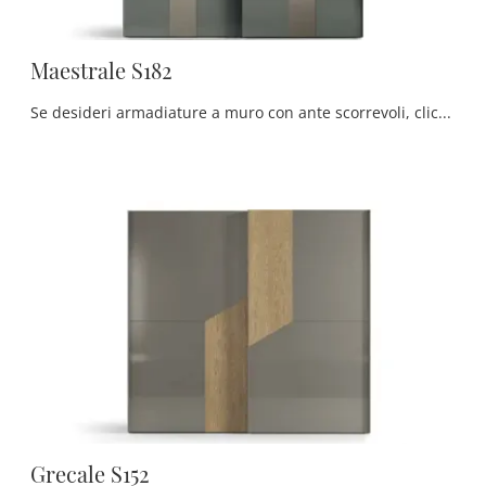
Maestrale S182
Se desideri armadiature a muro con ante scorrevoli, clicca e scopri l'armadio Maestrale S182 di Moretti Compact Giorno Notte in laccato lucido.
Grecale S152