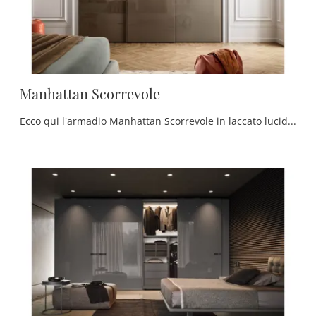
Manhattan Scorrevole
Ecco qui l'armadio Manhattan Scorrevole in laccato lucido di Pianca! Un ricco catalogo di armadi su misura con ante scorrevoli.