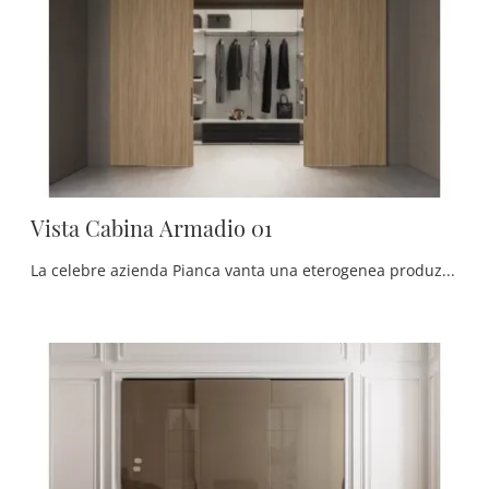
Vista Cabina Armadio 01
La celebre azienda Pianca vanta una eterogenea produzione di Armadi cabine armadio con ante scorrevoli, caratterizzati da design eccellente e ...