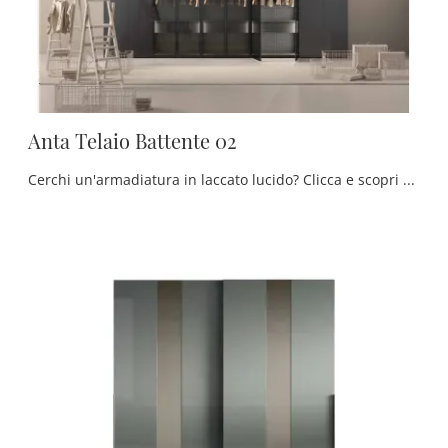
Anta Telaio Battente 02
Cerchi un'armadiatura in laccato lucido? Clicca e scopri armadiature a muro con ante battenti di Tumidei.