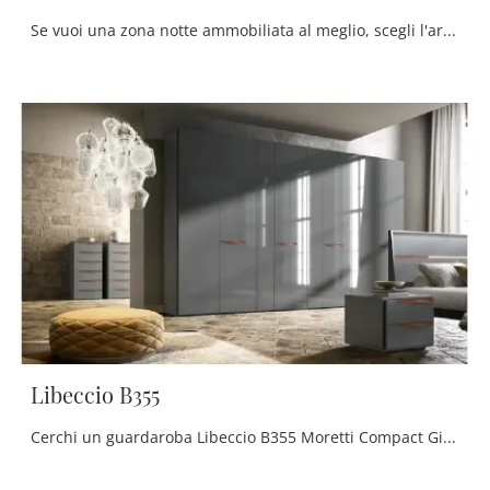
Se vuoi una zona notte ammobiliata al meglio, scegli l'armadio Grecale S152 con ante scorrevoli di Moretti Compact Giorno Notte!
Libeccio B355
Cerchi un guardaroba Libeccio B355 Moretti Compact Giorno Notte? Clicca subito! Gli armadi a muro con ante battenti ti attendono.