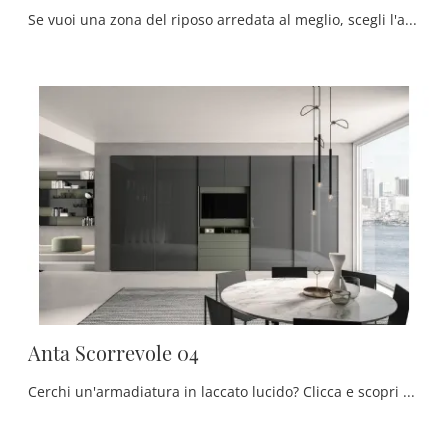
Se vuoi una zona del riposo arredata al meglio, scegli l'armadio Tratto Scorrevole con ante scorrevoli di Pianca!
Anta Scorrevole 04
Cerchi un'armadiatura in laccato lucido? Clicca e scopri armadiature a muro con ante scorrevoli di Tumidei.