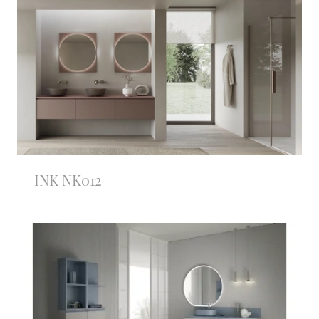
INK NK012