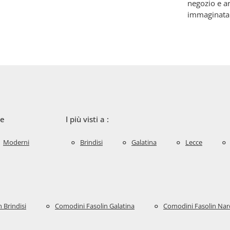
negozio e ar
immaginata
le
I più visti a :
Moderni
Brindisi
Galatina
Lecce
 Brindisi
Comodini Fasolin Galatina
Comodini Fasolin Na