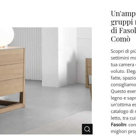
Un'amp
gruppi 
di Fasol
Comò
Scopri di pi
settimini mo
tua camera 
voluto. Eleg
fatte, spazi
consigliamo 
Questo esem
legno e sapr
un'ottima es
catalogo di
letto, tra c
Fasolin
: con
migliori pr