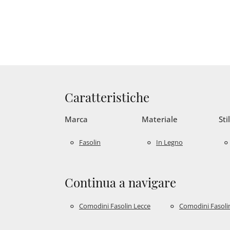
Caratteristiche
Marca
Materiale
Sti
Fasolin
In Legno
Continua a navigare
Comodini Fasolin Lecce
Comodini Fasolin