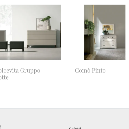
olcevita Gruppo
Comò Pinto
otte
E
Salotti