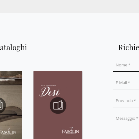
cataloghi
Richi