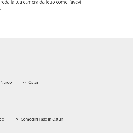
reda la tua camera da letto come l'avevi
.
Nardò
Ostuni
rdò
Comodini Fasolin Ostuni