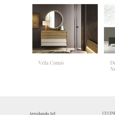
Vela Comò
D
N
CUCIN
Arredando Srl