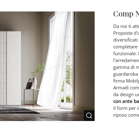
Comp N
Da noi ti at
Proposte d’
diversificat
completare 
funzionale. 
l’arredament
gamma di mo
guardaroba e
firma Mobi
Armadi compo
da design un
con ante b
il form per 
riposo come