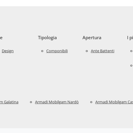
le
Tipologia
Apertura
I p
Design
Componibili
Ante Battenti
m Galatina
Armadi Mobilgam Nardò
Armadi Mobilgam Ca