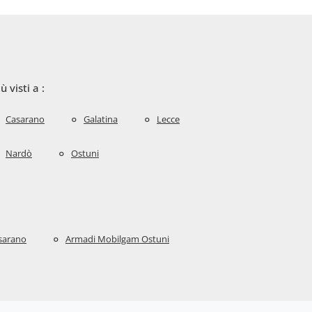
iù visti a :
Casarano
Galatina
Lecce
Nardò
Ostuni
sarano
Armadi Mobilgam Ostuni