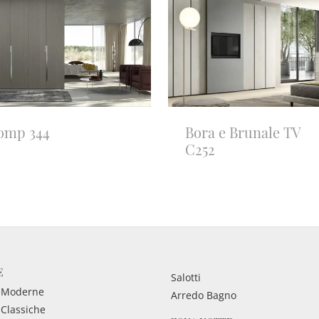
omp 344
Bora e Brunale TV
C252
E
Salotti
 Moderne
Arredo Bagno
 Classiche