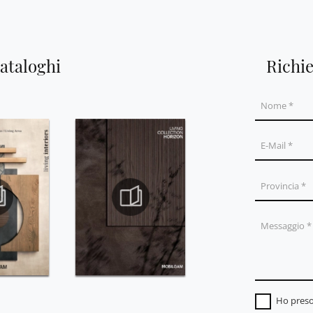
cataloghi
Richi
Ho preso