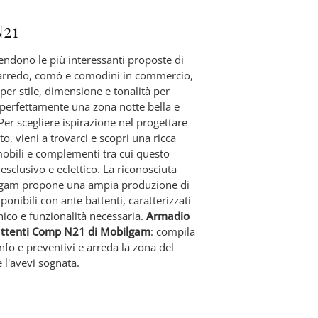
21
tendono le più interessanti proposte di
arredo, comò e comodini in commercio,
i per stile, dimensione e tonalità per
perfettamente una zona notte bella e
Per scegliere ispirazione nel progettare
o, vieni a trovarci e scopri una ricca
bili e complementi tra cui questo
sclusivo e eclettico. La riconosciuta
lgam propone una ampia produzione di
nibili con ante battenti, caratterizzati
ico e funzionalità necessaria.
Armadio
attenti Comp N21 di Mobilgam
: compila
info e preventivi e arreda la zona del
 l'avevi sognata.