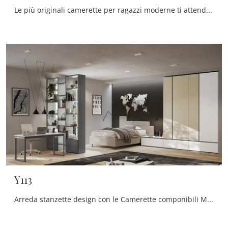
Le più originali camerette per ragazzi moderne ti attendono! Scopri il modello Y114 di Moretti Compact Camerette.
Y113
Arreda stanzette design con le Camerette componibili Moretti Compact Camerette! Il modello Y113 in laccato opaco è per ragazzi.