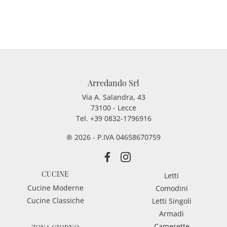
Arredando Srl
Via A. Salandra, 43
73100 - Lecce
Tel.
+39 0832-1796916
® 2026 - P.IVA 04658670759
CUCINE
Letti
Cucine Moderne
Comodini
Cucine Classiche
Letti Singoli
Armadi
Camerette