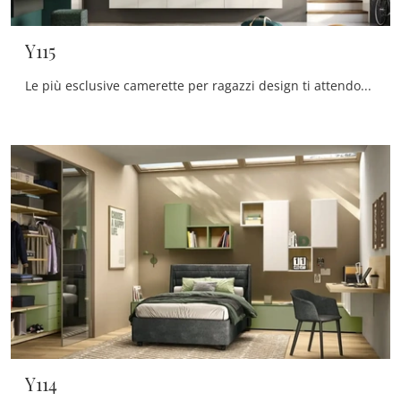
Y115
Le più esclusive camerette per ragazzi design ti attendono! Scopri il modello Y115 di Moretti Compact Camerette.
Y114