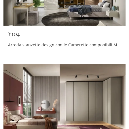
Y104
Arreda stanzette design con le Camerette componibili Moretti Compact Camerette! Il modello Y104 in melaminico è per ragazzi.