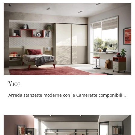
Y107
Arreda stanzette moderne con le Camerette componibili Moretti Compact Camerette! Il modello Y107 in melaminico è per ragazzi.