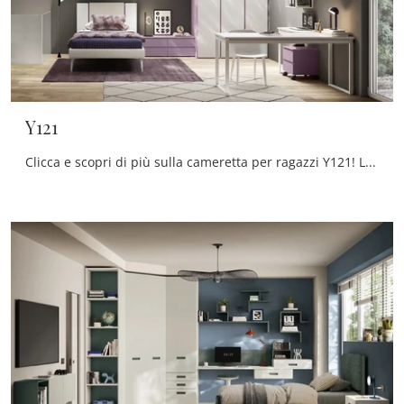
Y121
Clicca e scopri di più sulla cameretta per ragazzi Y121! Le Camerette a ponte Moretti Compact Camerette ti aspettano.