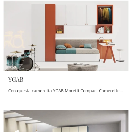
YGAB
Con questa cameretta YGAB Moretti Compact Camerette, tra le soluzioni a ponte, potrai progettare stanze moderne per ragazzi.