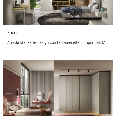
Y104
Arreda stanzette design con le Camerette componibili Moretti Compact Camerette! Il modello Y104 in melaminico è per ragazzi.