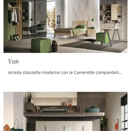
Y116
Arreda stanzette moderne con le Camerette componibili Moretti Compact Camerette! Il modello Y116 in melaminico è per ragazzi.