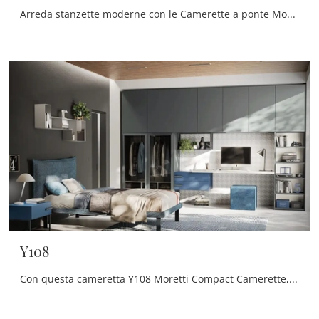
Arreda stanzette moderne con le Camerette a ponte Moretti Compact Camerette! Il modello Y111 in melaminico è per ragazzi.
Y108
Con questa cameretta Y108 Moretti Compact Camerette, tra le soluzioni a ponte, potrai arredare stanze design per ragazzi.