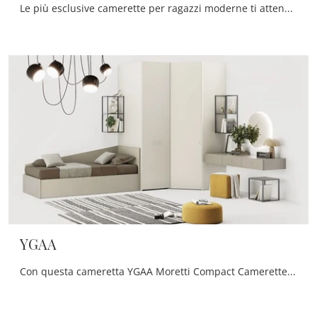
Le più esclusive camerette per ragazzi moderne ti attendono! Scopri il modello Y101 di Moretti Compact Camerette.
YGAA
Con questa cameretta YGAA Moretti Compact Camerette, tra le soluzioni componibili, potrai ammobiliare stanze moderne per ragazzi.