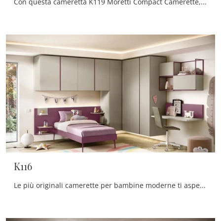
Con questa cameretta K119 Moretti Compact Camerette, tra le soluzioni a ponte, potrai progettare stanze moderne per bambine.
K116
Le più originali camerette per bambine moderne ti aspettano! Scopri il modello K116 di Moretti Compact Camerette.