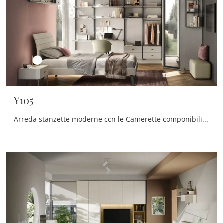
Y105
Arreda stanzette moderne con le Camerette componibili Moretti Compact Camerette! Il modello Y105 in melaminico è per ragazzi.