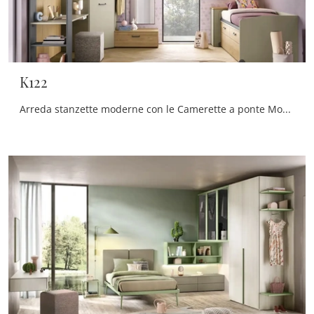
K122
Arreda stanzette moderne con le Camerette a ponte Moretti Compact Camerette! Il modello K122 in laccato opaco è per bambine.