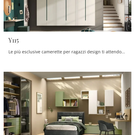
Y115
Le più esclusive camerette per ragazzi design ti attendono! Scopri il modello Y115 di Moretti Compact Camerette.