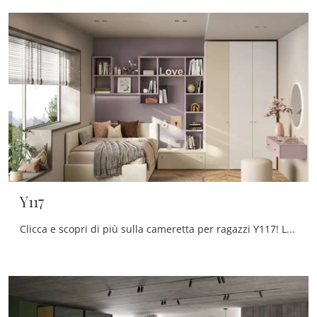
Y117
Clicca e scopri di più sulla cameretta per ragazzi Y117! Le Camerette su misura Moretti Compact Camerette ti attendono.