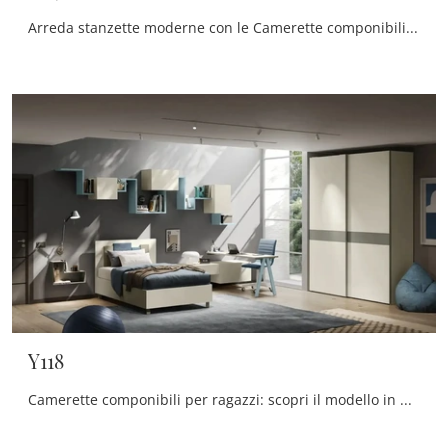
Arreda stanzette moderne con le Camerette componibili Moretti Compact Camerette! Il modello Y119 in melaminico è per ragazzi.
Y118
Camerette componibili per ragazzi: scopri il modello in melaminico Y118 di Moretti Compact Camerette per stanzette moderne.