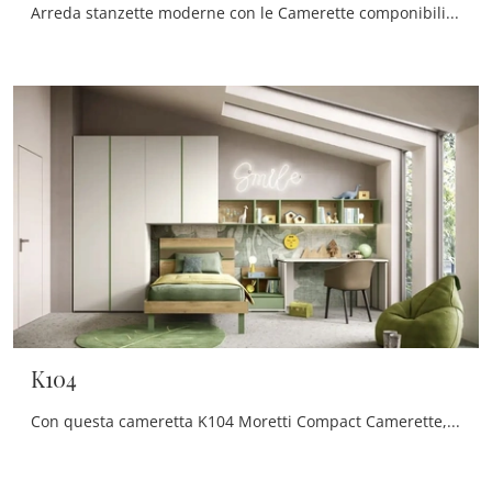
Arreda stanzette moderne con le Camerette componibili Moretti Compact Camerette! Il modello K106 in melaminico è per bambine.
K104
Con questa cameretta K104 Moretti Compact Camerette, tra le soluzioni a ponte, potrai allestire stanze moderne per bambini.