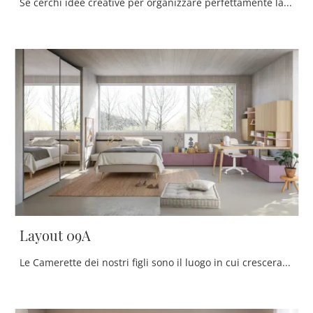
Se cerchi idee creative per organizzare perfettamente la stanza dei tuoi figli, ti presentiamo la Cameretta Layout 16B di Doimo Cityline con finitura ...
Layout 09A
Le Camerette dei nostri figli sono il luogo in cui cresceranno divertendosi e sognando, quindi è essenziale che lo spazio sia agevole.