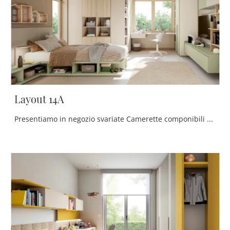
Layout 14A
Presentiamo in negozio svariate Camerette componibili moderne per ragazzi del brand, ideali per accompagnarli durante il loro sviluppo.