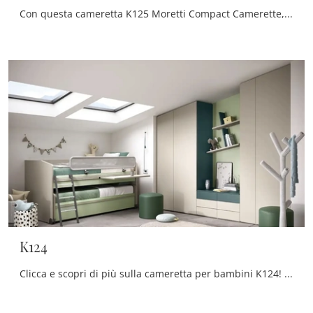
Con questa cameretta K125 Moretti Compact Camerette, tra le soluzioni con letti a castello, potrai progettare stanze moderne per bambine.
K124
Clicca e scopri di più sulla cameretta per bambini K124! Le Camerette con letti scorrevoli Moretti Compact Camerette ti attendono.