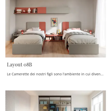
Layout 08B
Le Camerette dei nostri figli sono l'ambiente in cui diventeranno grandi giocando e sognando, quindi è imprescindibile che lo spazio sia pratico.