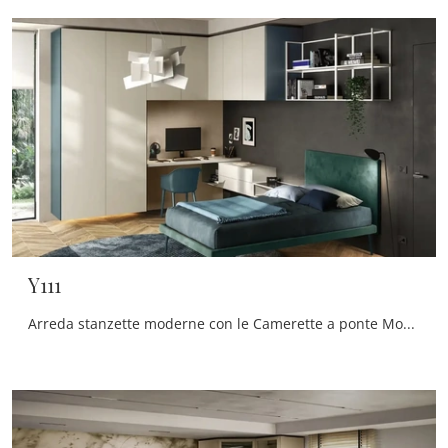
Y111
Arreda stanzette moderne con le Camerette a ponte Moretti Compact Camerette! Il modello Y111 in melaminico è per ragazzi.