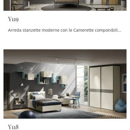
Y119
Arreda stanzette moderne con le Camerette componibili Moretti Compact Camerette! Il modello Y119 in melaminico è per ragazzi.
Y118