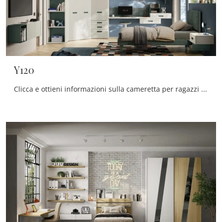
Y120
Clicca e ottieni informazioni sulla cameretta per ragazzi Y120! Le Camerette componibili Moretti Compact Camerette ti attendono.