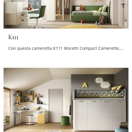
K111
Con questa cameretta K111 Moretti Compact Camerette, tra le soluzioni a ponte, potrai progettare stanze moderne per bambini.