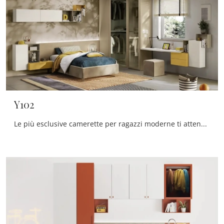
Y102
Le più esclusive camerette per ragazzi moderne ti attendono! Scopri il modello Y102 di Moretti Compact Camerette.