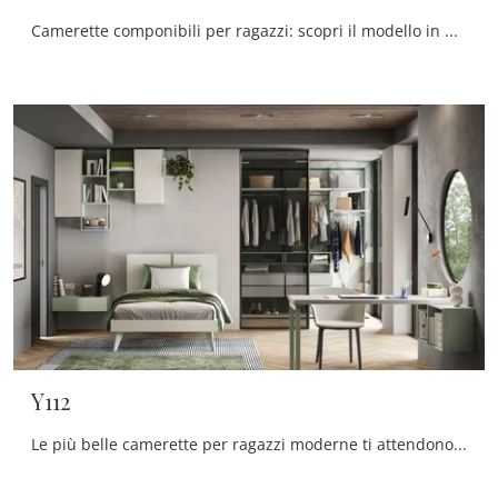
Camerette componibili per ragazzi: scopri il modello in melaminico Y118 di Moretti Compact Camerette per stanzette moderne.
Y112
Le più belle camerette per ragazzi moderne ti attendono! Scopri il modello Y112 di Moretti Compact Camerette.