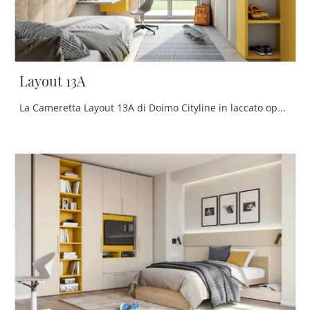
Layout 13A
La Cameretta Layout 13A di Doimo Cityline in laccato opaco è un mondo complesso da organizzare attentamente, mixando molteplici elementi accessori su ...