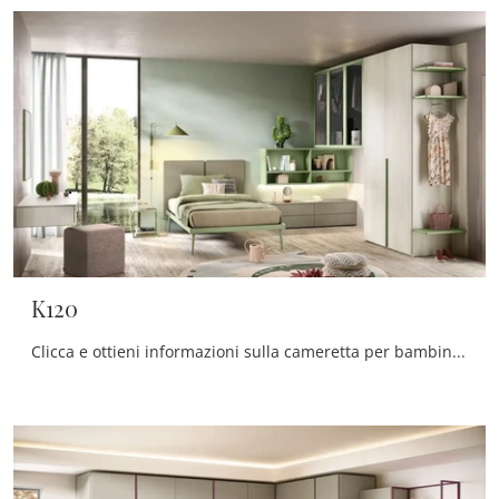
K120
Clicca e ottieni informazioni sulla cameretta per bambine K120! Le Camerette a ponte Moretti Compact Camerette ti attendono.