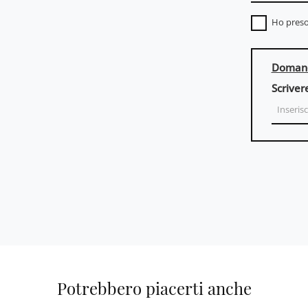
Ho preso
Domand
Scriver
Potrebbero piacerti anche