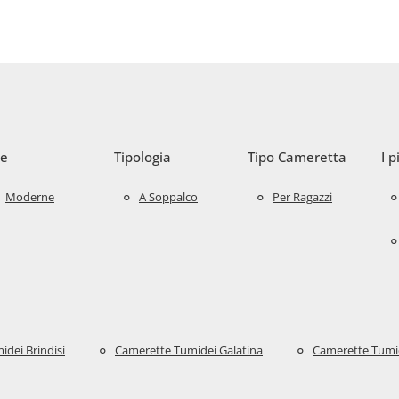
le
Tipologia
Tipo Cameretta
I p
Moderne
A Soppalco
Per Ragazzi
dei Brindisi
Camerette Tumidei Galatina
Camerette Tumi