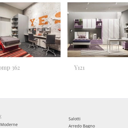
omp 362
Y121
E
Salotti
 Moderne
Arredo Bagno