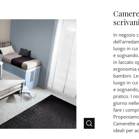
Cameret
scrivani
In negozio c
dell'arreda
luogo in cui
e sognando.
in laccato o
ergonomia e 
bambini. Le
luogo in cui
e sognando, 
pratico. I n
giorno nelle
fare i compi
Proponiamo
Camerette a
ideali per a