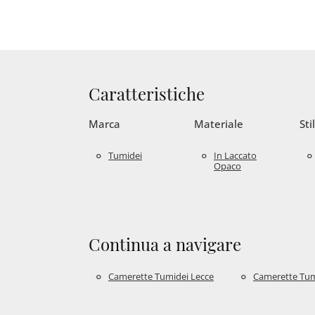
Caratteristiche
Marca
Materiale
Sti
Tumidei
In Laccato
Opaco
Continua a navigare
Camerette Tumidei Lecce
Camerette Tumi