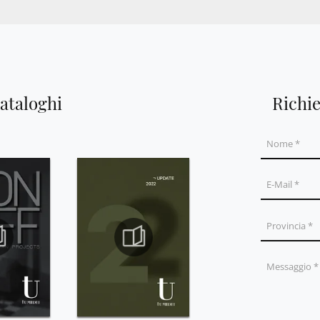
cataloghi
Richi