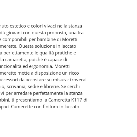
uto estetico e colori vivaci nella stanza
più giovani con questa proposta, una tra
e componibili per bambine di Moretti
erette. Questa soluzione in laccato
 perfettamente le qualità pratiche e
ella camaretta, poiché è capace di
unzionalità ed ergonomia. Moretti
erette mette a disposizione un ricco
accessori da accostare su misura: troverai
o, scrivania, sedie e librerie. Se cerchi
ivi per arredare perfettamente la stanza
mbini, ti presentiamo la Cameretta K117 di
pact Camerette con finitura in laccato