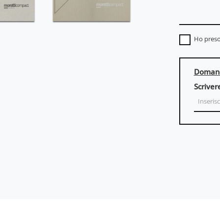
Ho preso
Domand
Scriver