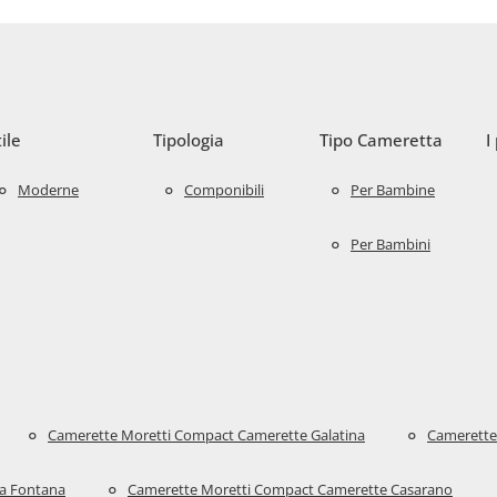
tile
Tipologia
Tipo Cameretta
I
Moderne
Componibili
Per Bambine
Per Bambini
Camerette Moretti Compact Camerette Galatina
Camerette
la Fontana
Camerette Moretti Compact Camerette Casarano