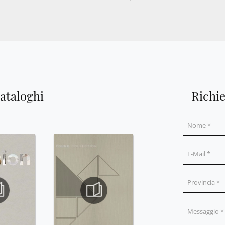
cataloghi
Richi