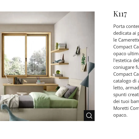
K117
Porta conten
dedicata ai 
le Camerett
Compact Cam
opaco ultima
l'estetica d
coniugare f
Compact Cam
catalogo di 
letto, armadi
spunti creat
dei tuoi ba
Moretti Com
opaco.