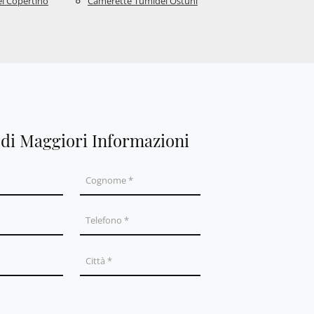
i Copertino
Camerette Tumidei Ostuni
edi Maggiori Informazioni