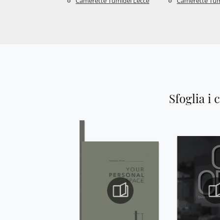
Camerette Tumidei Lecce
Camerette Tumi
Sfoglia i 