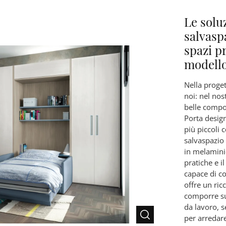
Le solu
salvasp
spazi pr
modello
Nella proget
noi: nel no
belle compo
Porta design
più piccoli 
salvaspazio
in melamini
pratiche e i
capace di c
offre un ric
comporre su
da lavoro, s
per arredare