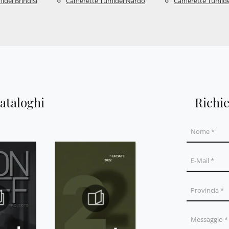
dei Brindisi
Camerette Tumidei Nardò
Camerette Tumide
cataloghi
Richi