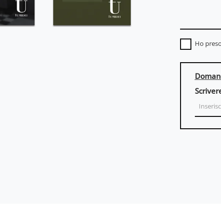
Ho preso
Domand
Scriver