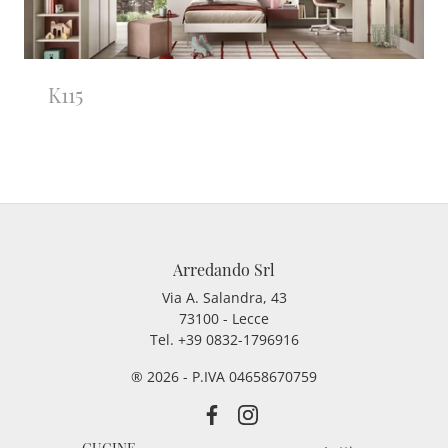
K115
Arredando Srl
Via A. Salandra, 43
73100 - Lecce
Tel.
+39 0832-1796916
® 2026 - P.IVA 04658670759