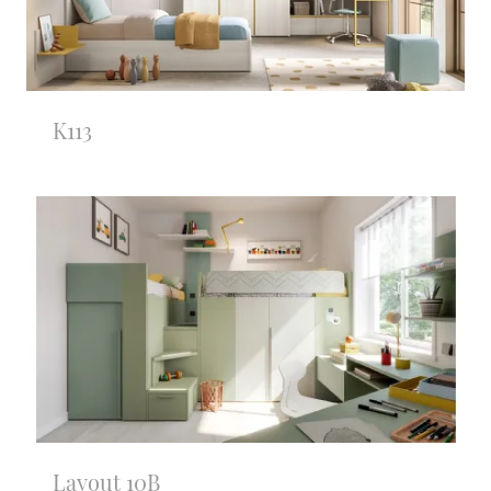
K113
Layout 10B