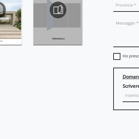
Ho preso
Domand
Scriver