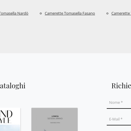
Tomasella Nardò
Camerette Tomasella Fasano
Camerette 
cataloghi
Richi