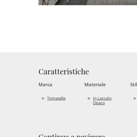
Caratteristiche
Marca
Materiale
Sti
Tomasella
In Laccato
Opaco
Continua a navigare