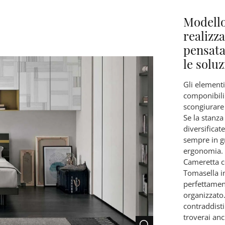
Modell
realizz
pensata
le solu
Gli elementi
componibili
scongiurare 
Se la stanz
diversificat
sempre in g
ergonomia. 
Cameretta 
Tomasella in
perfettamen
organizzato.
contraddisti
troverai an