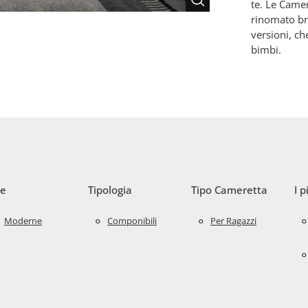
te. Le Camer
rinomato br
versioni, c
bimbi.
le
Tipologia
Tipo Cameretta
I p
Moderne
Componibili
Per Ragazzi